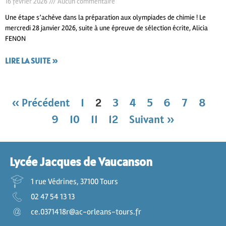
16 février 2026
Aucun commentaire
Une étape s’achève dans la préparation aux olympiades de chimie ! Le
mercredi 28 janvier 2026, suite à une épreuve de sélection écrite, Alicia
FENON
LIRE LA SUITE »
« Précédent
1
2
3
4
5
6
7
8
9
10
11
12
Suivant »
Lycée Jacques de Vaucanson
1 rue Védrines, 37100 Tours
02 47 54 13 13
ce.0371418r@ac-orleans-tours.fr