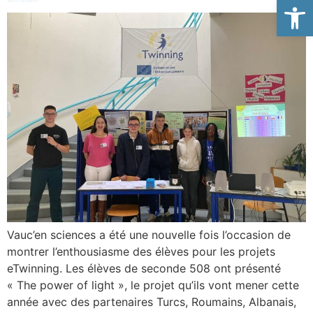
Ouvrir la
eTwinning à Vauc’en sciences, entre nouveau projet et récompenses
Vauc’en sciences a été une nouvelle fois l’occasion de
montrer l’enthousiasme des élèves pour les projets
eTwinning. Les élèves de seconde 508 ont présenté
« The power of light », le projet qu’ils vont mener cette
année avec des partenaires Turcs, Roumains, Albanais,