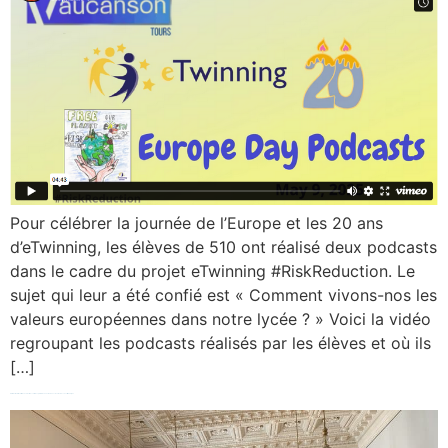
Pour célébrer la journée de l’Europe et les 20 ans
d’eTwinning, les élèves de 510 ont réalisé deux podcasts
dans le cadre du projet eTwinning #RiskReduction. Le
sujet qui leur a été confié est « Comment vivons-nos les
valeurs européennes dans notre lycée ? » Voici la vidéo
regroupant les podcasts réalisés par les élèves et où ils
[…]
Visite de l’hôtel-de-ville de Tours et rencontre des premières 603 et 604 avec les élus du conseil municipal.