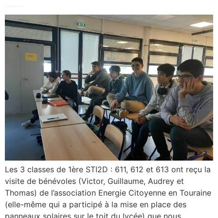
intervention de l’association Energie Citoyenne en Touraine.
Les 3 classes de 1ère STI2D : 611, 612 et 613 ont reçu la
visite de bénévoles (Victor, Guillaume, Audrey et
Thomas) de l’association Energie Citoyenne en Touraine
(elle-même qui a participé à la mise en place des
panneaux solaires sur le toit du lycée) que nous