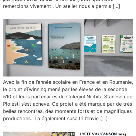
remercions vivement . Un atelier nous a permis […]
Together to protect the environment – THE END
Avec la fin de l’année scolaire en France et en Roumanie,
le projet eTwinning mené par les élèves de la seconde
510 et leurs partenaires du Colegiul Nichita Stanescu de
Ploiesti s’est achevé. Ce projet a été marqué par de très
belles rencontres, des moments forts et de magnifiques
productions. Il a également suscité l’envie […]
Agenda 21 / fresque du climat