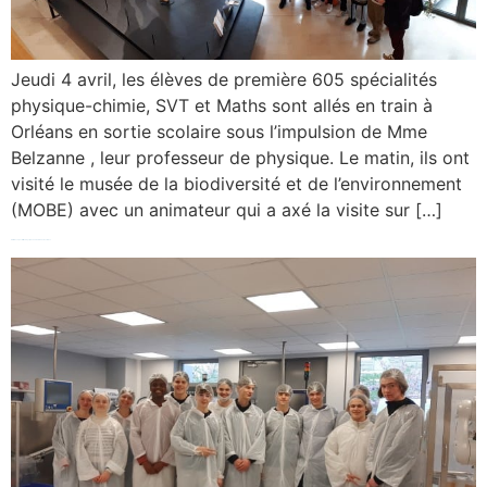
Jeudi 4 avril, les élèves de première 605 spécialités
physique-chimie, SVT et Maths sont allés en train à
Orléans en sortie scolaire sous l’impulsion de Mme
Belzanne , leur professeur de physique. Le matin, ils ont
visité le musée de la biodiversité et de l’environnement
(MOBE) avec un animateur qui a axé la visite sur […]
Visite des Spécialités Physique 606-608 dans des labos