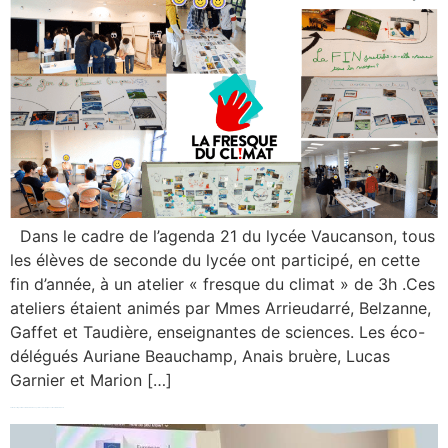
Dans le cadre de l’agenda 21 du lycée Vaucanson, tous
les élèves de seconde du lycée ont participé, en cette
fin d’année, à un atelier « fresque du climat » de 3h .Ces
ateliers étaient animés par Mmes Arrieudarré, Belzanne,
Gaffet et Taudière, enseignantes de sciences. Les éco-
délégués Auriane Beauchamp, Anais bruère, Lucas
Garnier et Marion […]
Online meeting entre les étudiants du BTS Systèmes Photoniques et les étudiants du LiS