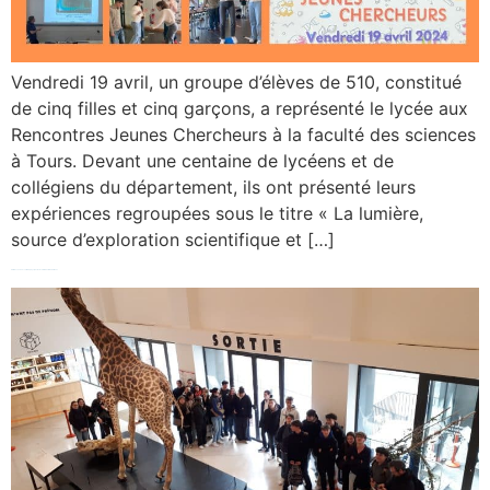
Vendredi 19 avril, un groupe d’élèves de 510, constitué
de cinq filles et cinq garçons, a représenté le lycée aux
Rencontres Jeunes Chercheurs à la faculté des sciences
à Tours. Devant une centaine de lycéens et de
collégiens du département, ils ont présenté leurs
expériences regroupées sous le titre « La lumière,
source d’exploration scientifique et […]
Visite des 605 au centre biophysique moléculaire du CNRS d’Orléans