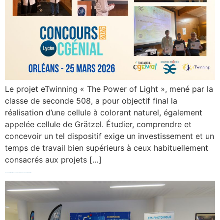
Le projet eTwinning « The Power of Light », mené par la
classe de seconde 508, a pour objectif final la
réalisation d’une cellule à colorant naturel, également
appelée cellule de Grätzel. Étudier, comprendre et
concevoir un tel dispositif exige un investissement et un
temps de travail bien supérieurs à ceux habituellement
consacrés aux projets […]
Un nouveau partenariat du Lycée Jacques de Vaucanson avec la 14ème BSMAT