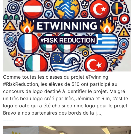
Comme toutes les classes du projet eTwinning
#RiskReduction, les élèves de 510 ont participé au
concours de logo destiné à identifier le projet. Malgré
un très beau logo créé par Inès, Jémima et Rim, c’est le
logo croate qui a été choisi comme logo pour le projet.
Bravo à nos partenaires des bords de la […]
Fête de la science et remise des labels de qualité eTwinning