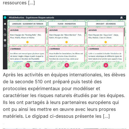
ressources […]
Projet eTwinning #RiskReduction : Des expériences pour mieux comprendre les risques naturels
Après les activités en équipes internationales, les élèves
de la seconde 510 ont préparé puis testé des
protocoles expérimentaux pour modéliser et
caractériser les risques naturels étudiés par les équipes.
Ils les ont partagés à leurs partenaires européens qui
ont pu ainsi les mettre en œuvre avec leurs propres
matériels. Le digipad ci-dessous présente les […]
au fil de l’eau