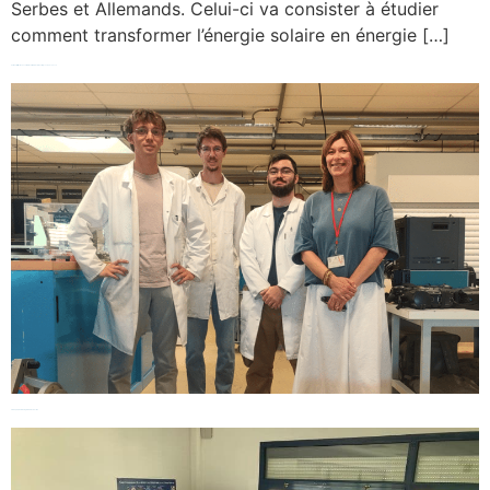
Serbes et Allemands. Celui-ci va consister à étudier
comment transformer l’énergie solaire en énergie […]
Partenariat fructueux entre le 13e GMEA de Bruz et le lycée Vaucanson
Fin du projet eTwinning #RiskReduction