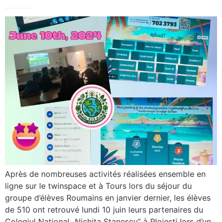
Final student meeting pour le projet eTwinning ”Together to protect the environment through Europe”
Après de nombreuses activités réalisées ensemble en
ligne sur le twinspace et à Tours lors du séjour du
groupe d’élèves Roumains en janvier dernier, les élèves
de 510 ont retrouvé lundi 10 juin leurs partenaires du
Colegiul National „Nichita Stanescu” à Ploiesti lors d’un