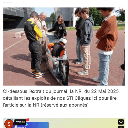
Challenge Eco-Green Vaucanson pulvérise son record !
Ci-dessous l’extrait du journal la NR du 22 Mai 2025
détaillant les exploits de nos STI Cliquez ici pour lire
l’article sur la NR (réservé aux abonnés)
Europe Day Podcast